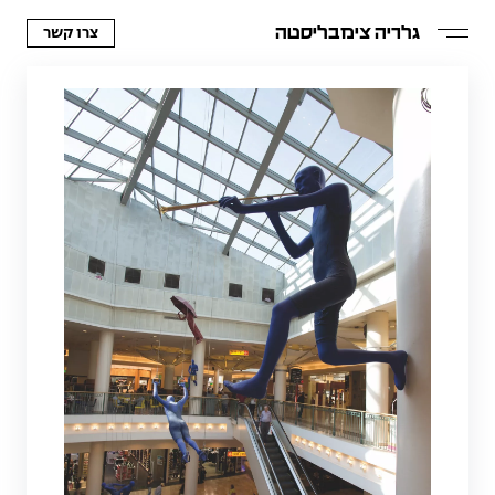
צרו קשר
גלריה צימבליסטה