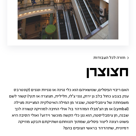
חזרה לכל העבודות
חצוצרן
האם ריבוי הפסלים, שנושאיהם הוא כלי נגינה או נגניות ונגנים (קונטרבס
ענק בצבע כחול בלב גן ירוק, נגני צ'לו, חלילית, חצוצרה או תוף) קשור לשם
משפחתה של צימבליסטה, שנגזר מן המילה האיטלקית המציינת מצילה
(cymbal) או מן הצ'מבלו המהדהד בו? אולי החיבה למוזיקה קשורה לכך
שבנה, חן צימבליסטה, הוא נגן כלי הקשה מוכשר וידוע? ואולי הסיבה היא
פשוט רצונה ליצור פסלים, שמתוך תנוחתם ושתיקתם תבקע מוזיקה
דמיונית, שתהדהד בראשי הצופים בהם?