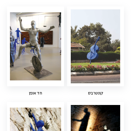
קונטרבס
חד אופן