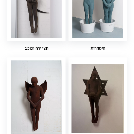
היטהרות
חצי ירח וכוכב