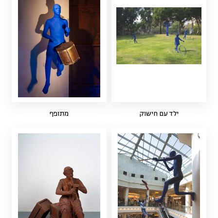
ילד עם חישוק
מתופף