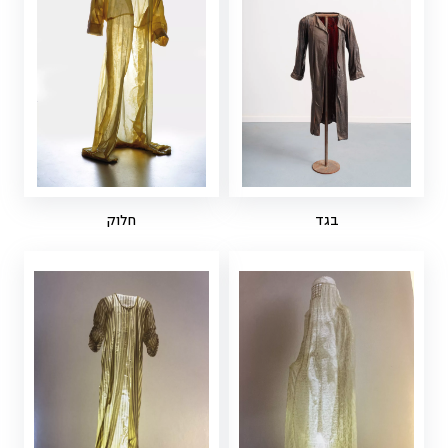
בגד
חלוק