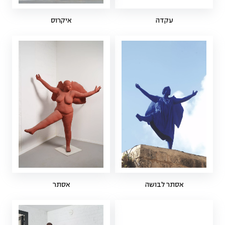
עקדה
איקרוס
אסתר לבושה
אסתר