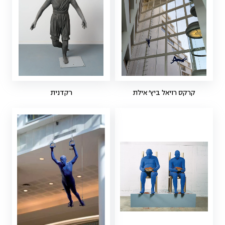
קרקס רויאל ביץ׳ אילת
רקדנית