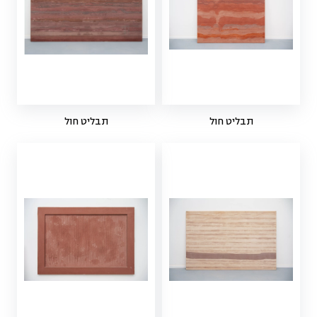
תבליט חול
תבליט חול