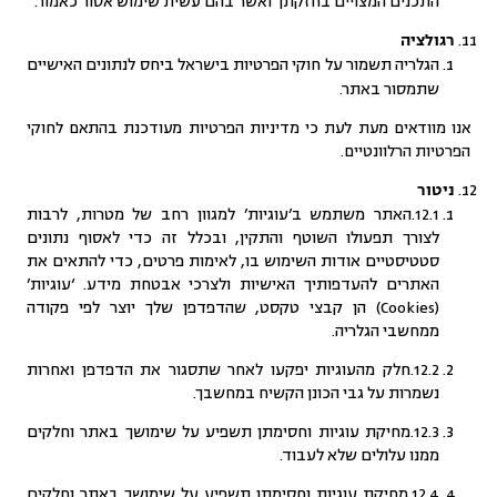
התכנים המצויים בחזקתך ואשר בהם עשית שימוש אסור כאמור.
רגולציה
הגלריה תשמור על חוקי הפרטיות בישראל ביחס לנתונים האישיים
שתמסור באתר.
אנו מוודאים מעת לעת כי מדיניות הפרטיות מעודכנת בהתאם לחוקי
הפרטיות הרלוונטיים.
ניטור
12.1.האתר משתמש ב’עוגיות’ למגוון רחב של מטרות, לרבות
לצורך תפעולו השוטף והתקין, ובכלל זה כדי לאסוף נתונים
סטטיסטיים אודות השימוש בו, לאימות פרטים, כדי להתאים את
האתרים להעדפותיך האישיות ולצרכי אבטחת מידע. ‘עוגיות’
(Cookies) הן קבצי טקסט, שהדפדפן שלך יוצר לפי פקודה
ממחשבי הגלריה.
12.2.חלק מהעוגיות יפקעו לאחר שתסגור את הדפדפן ואחרות
נשמרות על גבי הכונן הקשיח במחשבך.
12.3.מחיקת עוגיות וחסימתן תשפיע על שימושך באתר וחלקים
ממנו עלולים שלא לעבוד.
12.4.מחיקת עוגיות וחסימתן תשפיע על שימושך באתר וחלקים