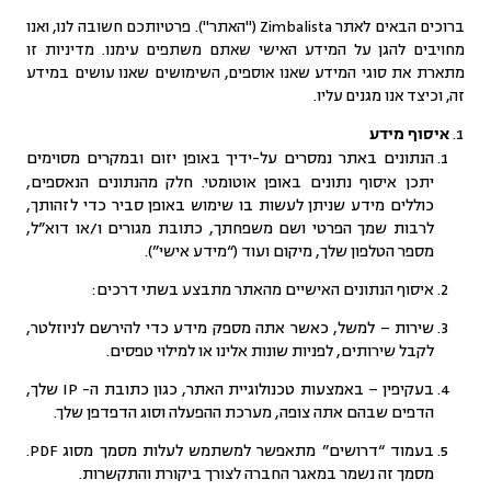
ברוכים הבאים לאתר Zimbalista ("האתר"). פרטיותכם חשובה לנו, ואנו
מחויבים להגן על המידע האישי שאתם משתפים עימנו. מדיניות זו
מתארת את סוגי המידע שאנו אוספים, השימושים שאנו עושים במידע
זה, וכיצד אנו מגנים עליו.
איסוף מידע
הנתונים באתר נמסרים על-ידיך באופן יזום ובמקרים מסוימים
יתכן איסוף נתונים באופן אוטומטי. חלק מהנתונים הנאספים,
כוללים מידע שניתן לעשות בו שימוש באופן סביר כדי לזהותך,
לרבות שמך הפרטי ושם משפחתך, כתובת מגורים ו/או דוא”ל,
מספר הטלפון שלך, מיקום ועוד (“מידע אישי”).
איסוף הנתונים האישיים מהאתר מתבצע בשתי דרכים:
שירות – למשל, כאשר אתה מספק מידע כדי להירשם לניוזלטר,
לקבל שירותים, לפניות שונות אלינו או למילוי טפסים.
בעקיפין – באמצעות טכנולוגיית האתר, כגון כתובת ה- IP שלך,
הדפים שבהם אתה צופה, מערכת ההפעלה וסוג הדפדפן שלך.
בעמוד “דרושים” מתאפשר למשתמש לעלות מסמך מסוג PDF.
מסמך זה נשמר במאגר החברה לצורך ביקורת והתקשרות.