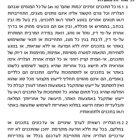
אחריות מוגבלת
15.1.כל התכנים זמינים ‘כמות שהם’ (as is) על כל הפגמים שבהם
הגלריה וכל גורם הקשור אליה אינם נותנים מצגים, התחייבויות
ו/או תנאים אחרים בנוגע לאתר ו/או לתכנים, בין בעל פה ובין
בכתב, במפורש או מכללא, ובין אם הם נובעים מחוק או בדרך
אחרת על-פי דין, נוהל או נוהג, וזאת במידה המרבית המותרת
על-פי דין, לרבות בגין כל מצג, התחייבות או תנאי שהשימוש
באתר או בתכנים יהיה ללא הפרעה או ללא שגיאות, או בנוגע
לסחירות, התאמה למטרה מסוימת, אמינות, מהימנות או דיוק של
התכנים, אי-הפרת קניין רוחני או כל הפרה אחרת. הגלריה אינה
אחראית ולא תישא בכל אחריות שהיא בקשר לשימוש כלשהו
באתר או בתכנים או להסתמכות עליהם. התכנים הם כלליים
באופיים, הם אינם מהווים תחליף לייעוץ מקצועי מכל סוג שהוא
ואין להסתמך על ייעוץ שהתקבל באמצעות האתר לצורך קבלת כל
החלטה שהיא בכל תחום שהוא. כל הסתמכות על התכנים ו/או על
ייעוץ שתקבל באמצעות האתר, תיעשה על אחריותך המלאה
והבלעדית ואתה תישא במלוא האחריות לשימוש שתעשה באתר
ו/או בתכנים ולתוצאותיו.
15.2.הגלריה רשאית לערוך שינויים או עדכונים בתכנים או
בחלקם, בכל עת וללא הודעה מוקדמת. יתכן שהתכנים לא יהיו
עדכניים הגלריה אינה מתחייבת לעדכנם בכלל או בתדירות