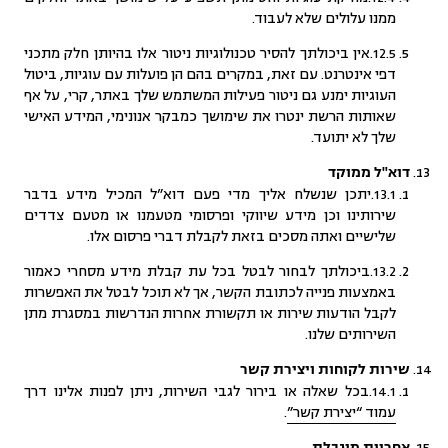
ממנו עלולים שלא לעבוד.
12.5.אין ביכולתך להסיר טכנולוגיות ניטור אלו בהיותן חלק מתכני
דפי אינטרנט. עם זאת, במקרים בהם הן פועלות עם עוגיות, ביטול
העוגיות ימנע גם ניטור פעילות המשתמש שלך באתר, קרי, על אף
שאותות הרשת ינטרו את שימושך כמבקר אנונימי, המידע האישי
שלך לא יתועד.
דוא"ל ממוקד
13.1.יתכן שנשלח אליך מדי פעם דוא”ל המכיל מידע בדבר
שירותינו וכן מידע שיווקי ופרסומי מטעמנו או מטעם צדדים
שלישיים ואתה מסכים בזאת לקבלת דברי פרסום אלו.
13.2.ביכולתך לבחור לבטל בכל עת קבלת מידע מסחרי כאמור
באמצעות פנייה לכתובת הקשר, אך לא תוכל לבטל את האפשרות
לקבל הודעות שירות או תקשורת אחרות הנדרשות במסגרת מתן
השירותים שלנו.
שירות לקוחות ויצירת קשר
14.1.בכל שאלה או בירור לגבי השירות, ניתן לפנות אלינו דרך
עמוד “יצירת קשר”
.