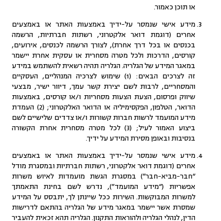
או תוכן כאמור.
מידע אישי שנמסר על-ידיך באמצעות האתר או באמצעים
אחרים (דוגמת דואר אלקטרוני, רשתות חברתיות, הרשמה
בכנסים או בכל דרך אחרת), לצורך הרשמה לכנסים, אירועים,
קורסים, הדרכות ולכל מטרה מסחרית או עסקית אחרת יישמר
במאגר המידע של הגלריה. הגלריה תהיה רשאית להשתמש במידע
זה לצרכים הבאים: (1) שימוש לצרכיה המנהליים, העסקיים
והמסחריים, לרבות לשם יצירת קשר עמך, דיוור ישיר, מבצעי
שיווק ופרסום, הצעת הצעות מסחריות ו/או קורסים, באמצעות
הדואר, הטלפון, הפקסימיליה או הדואר האלקטרוני; (2) העמדת
מידע המועמד לרשות חברות קשורות ו/או צדדים שלישיים לשם
ביצוע האמור לעיל; (3) לכל מטרה מסחרית אחרת הקשורה
בנסיבות ובאופן מסירת המידע על ידיך.
מידע אישי שנמסר על-ידיך באמצעות האתר או באמצעים
אחרים (דוגמת דואר אלקטרוני, רשתות חברתיות ובמסגרת מודל
“חבר-מביא-חבר”) במסגרת הגשת מועמדות לאיוש משרות
אפשריות (“מידע המועמד”), נדרש לשם בחינת התאמתך
למשרות המבוקשות. השירות ככל שיינתן לך, יתבסס על המידע
שמסרת אשר יישמר במאגר מידע של הגלריה בהתאם לדרישות
הדין, לנהלי הגלריה ולהוראות התקנון. הגלריה תהא זכאית להעביר