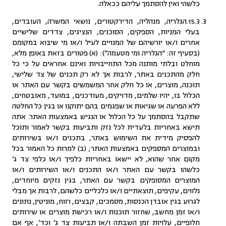
כלשהי ואין להסתמך עליהם ככאלה.
15.3.הגלריה, מנהליה, הדירקטורים, נושאי המשרה, העובדים,
בעלי המניות, הספקים, הסוכנים, הנציגים, צדדים שלישיים
אחרים ו/או יורשיהם של המנויים לעיל ו/או מי שיבוא במקומם
(בסעיף זה: “הגלריה ומי מטעמה”): (א) פטורים בזאת באופן מלא,
מוחלט ובלתי מותנה מכל התחייבויות ואינם אחראים על כי כל
חלק מהתכנים באתר, לרבות אך לא רק תכנים של צד שלישי,
תוכנה, מוצרים, או כל חלק אחר המשמשים בקשר עם האתר או
הכלול בו, יהיו שלמים, מדויקים, מעודכנים, במועד, מאובטחים,
ללא הפרעה או שגיאות או שפגמים בהם יתוקנו או בגין כל החלטה
שתקבל בהסתמך על כל הכלול או הנגיש באמצעות האתר. אתה
תישא באחריות בלעדית לכל נזק ותביעות בקשר לאמור ותוכל
להפסיק מידית את השימוש באתר, בתכנים ו/או בשירותים
ובמוצרים המספקים באמצעות האתר; (ב) למרות כל האמור בכל
מקום אחר שהוא, לא יישאו באחריות כלפיך ו/או כלפי צד ג’
כלשהו בקשר עם האתר ו/או התכנים ו/או השירותים ו/או
המוצרים המסופקים בקשר עם האתר, בגין נזקים מיוחדים,
נלווים, עקיפים, תוצאתיים ו/או כלכליים כלשהם, לרבות אך מבלי
לגרוע בגין אובדן הכנסות, מסמכים, קבצים, רווח, מוניטין, נתונים
ו/או זמן מחשב, שחזור תוכנות ו/או רכישת מוצרים או שירותים
חלופיים, עלויות זמן השבתה ו/או תביעות צד ג’ וכד’, אף אם