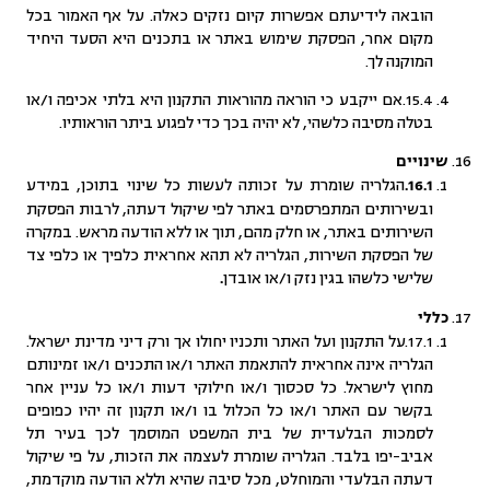
הובאה לידיעתם ​​אפשרות קיום נזקים כאלה. על אף האמור בכל
מקום אחר, הפסקת שימוש באתר או בתכנים היא הסעד היחיד
המוקנה לך.
15.4.אם ייקבע כי הוראה מהוראות התקנון היא בלתי אכיפה ו/או
בטלה מסיבה כלשהי, לא יהיה בכך כדי לפגוע ביתר הוראותיו.
שינויים
הגלריה שומרת על זכותה לעשות כל שינוי בתוכן, במידע
16.1.
ובשירותים המתפרסמים באתר לפי שיקול דעתה, לרבות הפסקת
השירותים באתר, או חלק מהם, תוך או ללא הודעה מראש. במקרה
של הפסקת השירות, הגלריה לא תהא אחראית כלפיך או כלפי צד
שלישי כלשהו בגין נזק ו/או אובדן
.
כללי
17.1.על התקנון ועל האתר ותכניו יחולו אך ורק דיני מדינת ישראל.
הגלריה אינה אחראית להתאמת האתר ו/או התכנים ו/או זמינותם
מחוץ לישראל. כל סכסוך ו/או חילוקי דעות ו/או כל עניין אחר
בקשר עם האתר ו/או כל הכלול בו ו/או תקנון זה יהיו כפופים
לסמכות הבלעדית של בית המשפט המוסמך לכך בעיר תל
אביב-יפו בלבד. הגלריה שומרת לעצמה את הזכות, על פי שיקול
דעתה הבלעדי והמוחלט, מכל סיבה שהיא וללא הודעה מוקדמת,