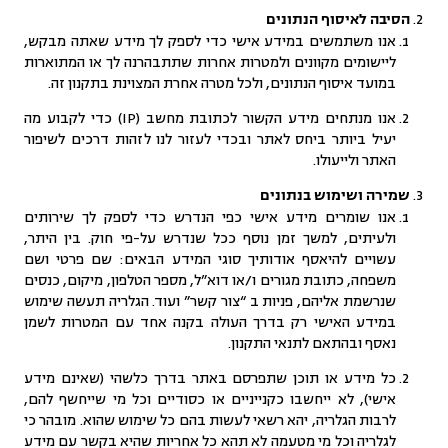
הסיבה לאיסוף הנתונים
אנו משתמשים במידע אישי כדי לספק לך מידע שאתה מבקש,
ליישומים מקוונים ולמטרות אחרות שתתבהרנה לך או המתוארות
במועד איסוף הנתונים, ולכל מטרה אחרת המצוינת בתקנון זה.
אנו מנתחים מידע הקשור לכתובת מחשב (IP) כדי לקבוע מה
יעיל ביותר ביחס לאתר ובכדי לעזור לנו לזהות דרכים לשיפור
האתר ולייעולו.
שמירה ושימוש בנתונים
אנו שומרים מידע אישי כפי הנדרש כדי לספק לך שירותים
ולעיתים, למשך זמן נוסף ככל שנדרש על-פי חוק. בין היתר,
עשויים להיאסף אודותיך סוגי המידע הבאים: שם פרטי ושם
משפחה, כתובת מגורים ו/או דוא”ל, מספר הטלפון, מיקום, כנסים
שנרשמת אליהם, פניות ב “צור קשר” ועוד. הגלריה תעשה שימוש
במידע האישי רק בדרך העולה בקנה אחד עם המטרות לשמן
נאסף ובהתאם לתנאי התקנון.
כל מידע או תוכן שתפרסם באתר בדרך כלשהי (שאינם מידע
אישי), לא ייחשבו כקנייניים או כסודיים וכל מי שייחשף להם,
לרבות הגלריה, יהא רשאי לעשות בהם כל שימוש שהוא. מובהר כי
לגלריה וכל מי מטעמה לא תהא כל אחריות שהיא בקשר עם מידע