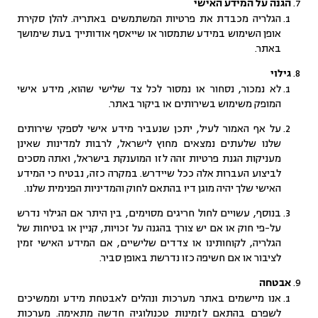
הגנה על המידע האישי
הגלריה מכבדת את פרטיות המשתמשים באתריה. להלן סקירת
אופן השימוש במידע שתמסור או שייאסף אודותייך בעת שימושך
באתר.
גילוי
לא נמכור, נסחור או נמסור לכל צד שלישי שהוא, מידע אישי
המופק משימוש בשירותים או ביקור באתר.
על אף האמור לעיל, יתכן שנעביר מידע אישי לספקי שירותים
שלנו שלעתים נמצאים מחוץ לישראל, לרבות למדינות שאינן
מעניקות הגנת פרטיות זהה לזו המוענקת בישראל, ואתה מסכים
לביצוע העברות אלה ככל שיידרש. במקרה כזה, נבטיח כי המידע
האישי שלך יהיה מוגן דיו בהתאם לחוק והמדיניות הפנימית שלנו.
בנוסף, עשויים לחול חריגים מסוימים, בין היתר אם הגילוי נדרש
על-פי חוק או אם יש צורך בהגנה על זכויות, קניין או בטיחות של
הגלריה, לקוחותינו או צדדים שלישיים, אם המידע האישי זמין
לציבור או אם חשיפה כזו נדרשת באופן סביר.
אבטחה
אנו מיישמים באתר מערכות ונהלים לאבטחת מידע וממשיכים
לשפרם בהתאם לזמינות טכנולוגיה חדשה מתאימה. מערכות