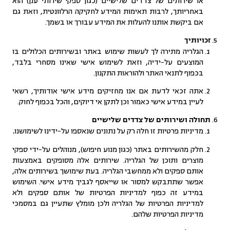
או שירותים של צדדים שלישיים (כגון ספקי שירותי ענן) הוא
באחריותך, לרבות תאימות המידע לחקיקה הרלוונטית, וזאת גם
אם ביקשת אותנו להעלות את המידע עבורך או בשמך.
זכויותיך
הגלריה מתירה לך לעשות שימוש באתר ובשירותים הכלולים בו
המוצעים על-ידיה, וזאת לשימוש אישי שאינו מסחרי בלבד,
בכפוף לתנאי האתר ולהוראות התקנון.
אתה זכאי לדעת אם אנו מחזיקים מידע אישי אודותיך, רשאי
לעיין במידע אישי כאמור וכן לתקן אי דיוקים, והכל בכפוף לחוק.
תחולה ושירותים של צדדים שלישיים
מדיניות פרטיות זו חלה רק על נתונים שנאספו על-ידינו לשימושנו
.
חלק מהשירותים באתר (כגון מנוע חיפוש), מנוהלים על-ידי ספקי
מוצרים ותוכן של הגלריה. שירותים אלה מסופקים באמצעות
אותם ספקים ולא ממחשבי הגלריה. בעת שימושך בשירותים אלה,
אפשר שתתבקש למסור או שייאסף לגביך מידע אישי. השימוש
במידע זה כפוף למדיניות הפרטיות של אותם ספקים ולא
למדיניות הפרטיות של הגלריה ולכן מומלץ שתעיין גם במסמכי
מדיניות הפרטיות שלהם.