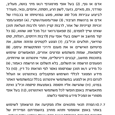
אדם או גוף; (2) בעל אופי פורנוגרפי ו/או מיני בוטה, מעליב,
טורדני, גס, מאיים, גזעני, לשון הרע, הסתה, איומים, גנאי, מעודד
לביצוע עבירות מכל סוג שהוא, פוגע בפרטיותו או בכבודו של
אדם או ברגשות הציבור; (3) שגוי/מטעה/שקרי; (4) הפוגע/מפר
זכויות קנייניות של אחר, לרבות קניין רוחני ולרבות העלאת תוכן
שאינו שייך למפרם; (5) ספאם/דואר זבל מכל סוג שהוא; (6) כל
קוד מחשב או יישום בעלי אופי עוין (לרבות וירוסים, רוגלות, סוס
טרויאני, תולעים וכיו”ב); (7) הנוגע לקטינים ומזהה אותם, את
פרטיהם האישיים או את מענם ודרכי ההתקשרות עימם; (8)
סיסמאות, שמות משתמש ופרטים אחרים, המאפשרים שימוש
בתוכנות מחשב, קבצים דיגיטליים, אתרי אינטרנט או שירותים,
הטעונים הרשמה או תשלום, בלא תשלום או הרשמה כאמור; (9)
כל מידע ו/או תוכן שפרסומו נאסר לפי הוראות כל דין; (10) כל
מידע המנוגד לכללי השימוש המקובלים באינטרנט או העלול
לגרום נזק או לפגוע במשתמשי אינטרנט בכלל ובמשתמשי האתר
בפרט; (11) שהגישה אליו חסומה באמצעות סיסמה וכיו”ב ואינה
מתאפשרת באופן חופשי לכל משתמשי האינטרנט; (12) בעל אופי
מסחרי או המכיל מידע פרסומי כלשהו.
10.7.הפרת תנאי מתנאים אלה מפקיעה את הרשאתך לשימוש
באתר באופן אוטומטי ותהא מחויב בהשמדתם המיידית של