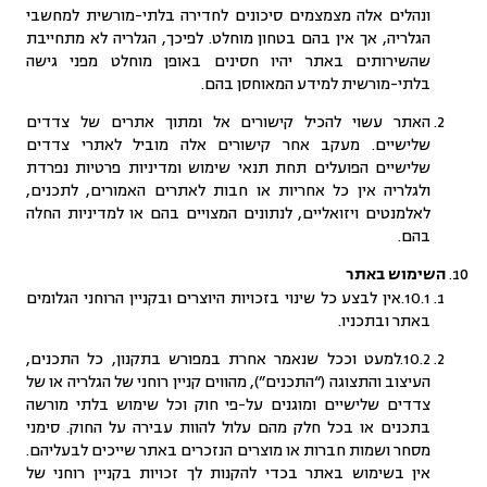
ונהלים אלה מצמצמים סיכונים לחדירה בלתי-מורשית למחשבי
הגלריה, אך אין בהם בטחון מוחלט. לפיכך, הגלריה לא מתחייבת
שהשירותים באתר יהיו חסינים באופן מוחלט מפני גישה
בלתי-מורשית למידע המאוחסן בהם.
האתר עשוי להכיל קישורים אל ומתוך אתרים של צדדים
שלישיים. מעקב אחר קישורים אלה מוביל לאתרי צדדים
שלישיים הפועלים תחת תנאי שימוש ומדיניות פרטיות נפרדת
ולגלריה אין כל אחריות או חבות לאתרים האמורים, לתכנים,
לאלמנטים ויזואליים, לנתונים המצויים בהם או למדיניות החלה
בהם.
השימוש באתר
10.1.אין לבצע כל שינוי בזכויות היוצרים ובקניין הרוחני הגלומים
באתר ובתכניו.
10.2.למעט וככל שנאמר אחרת במפורש בתקנון, כל התכנים,
העיצוב והתצוגה (“התכנים”), מהווים קניין רוחני של הגלריה או של
צדדים שלישיים ומוגנים על-פי חוק וכל שימוש בלתי מורשה
בתכנים או בכל חלק מהם עלול להוות עבירה על החוק. סימני
מסחר ושמות חברות או מוצרים הנזכרים באתר שייכים לבעליהם.
אין בשימוש באתר בכדי להקנות לך זכויות בקניין רוחני של