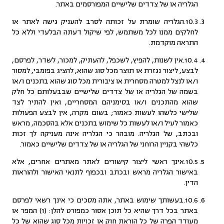
הגלריה או של צדדים שלישיים המפורסמים באתר.
10.3.הגלריה שומרת על זכותה לסרב להעניק גישה לאתר או
לחלקים ממנו לכל משתמש, לפי שיקול דעתה הבלעדי וללא כל
התראה מוקדמת.
10.4.אין לשנות, להפיץ, לשכפל, להעתיק, למכור, לשדר, לפרסם,
לבצע, ליצור נגזרת או תוצר מכל סוג שהוא, להציג בפומבי, למסור
ו/או לנצל למטרה מסחרית או ציבורית מכל סוג שהוא בתכנים ו/או
בשמה של הגלריה או של צדדים שלישיים שבבעלותם כל חלק
שהוא מהתכנים ו/או בסימניהם המסחריים, ואין להתיר לצד
שלישי כלשהו לעשות כאמור; בשום מקרה, אין לבצע הפעולות
כאמור לעיל ו/או לעשות כל שימוש בתכנים אלא בהסכמה, מראש
ובכתב, של הגלריה. מובהר כי הגלריה אינה מעניקה לך זכות
כלשהי בקניין הרוחני של הגלריה או של צדדים שלישיים כאמור.
10.5.אינך ראשי ליצור קישורים לאתר מאתרים אחרים, אלא
באישור הגלריה מראש ובכתב ובכפוף לתנאי האישור ולהוראות
הדין.
10.6.בעשותך שימוש באתר, אתה מסכים כי אינך רשאי לפרסם
באתר בכל דרך שהיא כל תוכן אסור כמפורט להלן: (1) המפר או
מעודד הפרה של כל הוראת חוק או זכויות מכל סוג שהוא של כל