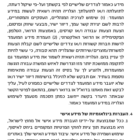
מידע כאמור לצדדים שלישיים לפי בקשתך ועל-פי שיקול דעתה,
לתועלתה ו/או לתועלתך. הגלריה תהיה רשאית לעשות במידע
המועמד: (1) שימוש לצרכיה המנהליים, העסקיים והמסחריים,
לרבות לשם יצירת קשר עמך, דיוור ישיר, מבצעי שיווק ופרסום,
הצעת הצעות עבודה ו/או קורסים, באמצעות הדואר, הטלפון,
הפקסימיליה או הדואר האלקטרוני; (2) העמדת מידע המועמד
לרשות חברות קשורות ו/או צדדים שלישיים לשם קבלת הצעות
למשרות/מוצרים/שירותים שהגלריה תהא סבורה, כי עשוי להיות
לך עניין בהם. הגלריה תהיה רשאית לשמור את מידע המועמד גם
לתקופה ממושכת יותר מזו הנדרשת לאיוש המשרה עבורה הוגשה
המועמדות, ולהציע לך על בסיס זה הצעות עבודה מתאימות
נוספות בעתיד. אם תבקש שלא להיכלל ברשימות דיוור ישיר ו/או
שלא יועבר מידע המועמד לצדדים שלישיים כמפורט לעיל, עליך
לבקש זאת מאתנו בדוא”ל או בדואר רשום, בהתאם לפרטי הקשר
שבאתר. היעדר בקשה ייחשב כמתן הסכמה מטעמך לשימוש
הגלריה במידע המועמד כאמור.
העברות בינלאומיות של מידע אישי
ככל שמבוצעת על-ידינו העברת מידע אישי אל מחוץ לישראל,
היא מבוצעת תוך ציות לחוקי הפרטיות המקומיים ביחס לאיסוף,
שימוש ושמירה של מידע אישי. עיבוד המידע האישי שלך באתרים