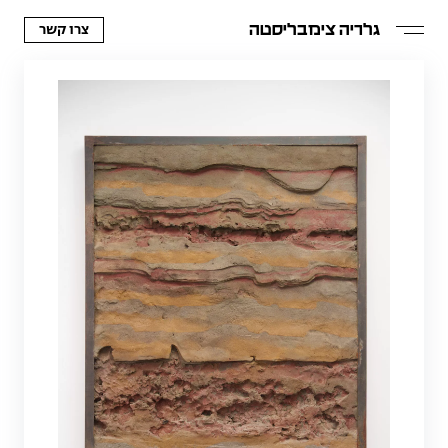
צרו קשר
גלריה צימבליסטה