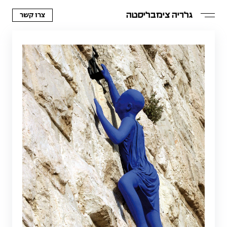
צרו קשר
גלריה צימבליסטה