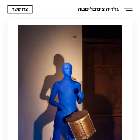
צרו קשר
גלריה צימבליסטה