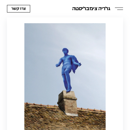
צרו קשר
גלריה צימבליסטה