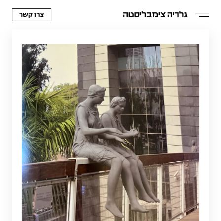
צרו קשר
גלריה צימבליסטה